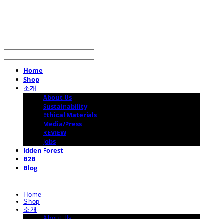
LOG IN
로그인
Home
Shop
소개
About Us
Sustainability
Ethical Materials
Media/Press
REVIEW
Jobs
Idden Forest
B2B
Blog
Home
Shop
소개
About Us