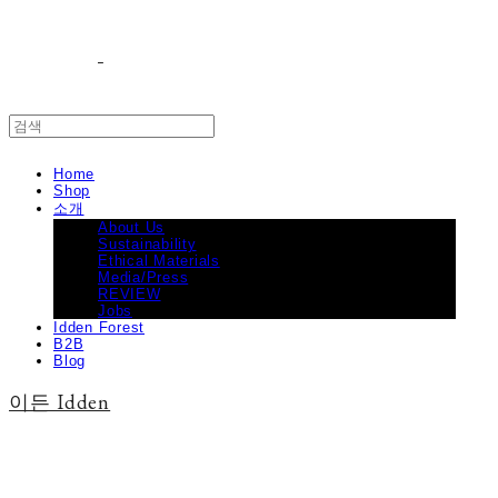
Home
Shop
소개
About Us
Sustainability
Ethical Materials
Media/Press
REVIEW
Jobs
Idden Forest
B2B
Blog
이든 Idden