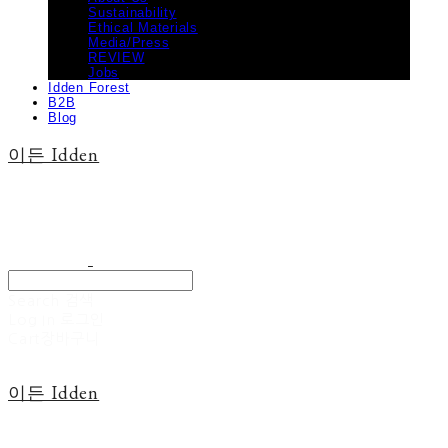
Sustainability
Ethical Materials
Media/Press
REVIEW
Jobs
Idden Forest
B2B
Blog
이든 Idden
Search
검색
Log In
로그인
Cart
장바구니
이든 Idden