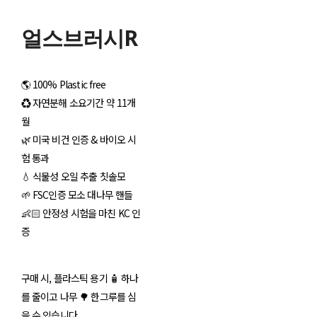
얼스브러시R
🌎 100% Plastic free
♻ 자연분해 소요기간 약 11개
월
🌿 미국 비건 인증 & 바이오 시
험 통과
💧 식물성 오일 추출 칫솔모
🌱 FSC인증 모소 대나무 핸들
👶🏻 안정성 시험을 마친 KC 인
증
구매 시, 플라스틱 용기 🧴 하나
를 줄이고 나무 🌳 한그루를 심
을 수 있습니다.