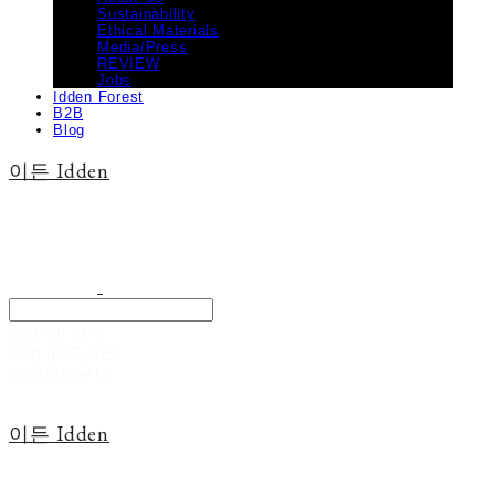
Sustainability
Ethical Materials
Media/Press
REVIEW
Jobs
Idden Forest
B2B
Blog
이든 Idden
Search
검색
Log In
로그인
Cart
장바구니
이든 Idden