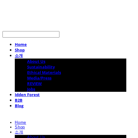
LOG IN
로그인
Home
Shop
소개
About Us
Sustainability
Ethical Materials
Media/Press
REVIEW
Jobs
Idden Forest
B2B
Blog
Home
Shop
소개
About Us