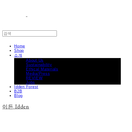
Home
Shop
소개
About Us
Sustainability
Ethical Materials
Media/Press
REVIEW
Jobs
Idden Forest
B2B
Blog
이든 Idden