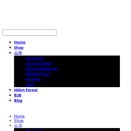
LOG IN
로그인
Home
Shop
소개
About Us
Sustainability
Ethical Materials
Media/Press
REVIEW
Jobs
Idden Forest
B2B
Blog
Home
Shop
소개
About Us