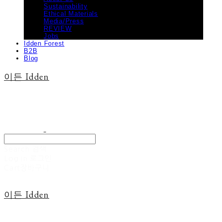
Sustainability
Ethical Materials
Media/Press
REVIEW
Jobs
Idden Forest
B2B
Blog
이든 Idden
Search
검색
Log In
로그인
Cart
장바구니
이든 Idden