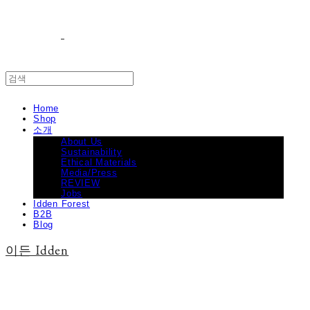
Home
Shop
소개
About Us
Sustainability
Ethical Materials
Media/Press
REVIEW
Jobs
Idden Forest
B2B
Blog
이든 Idden