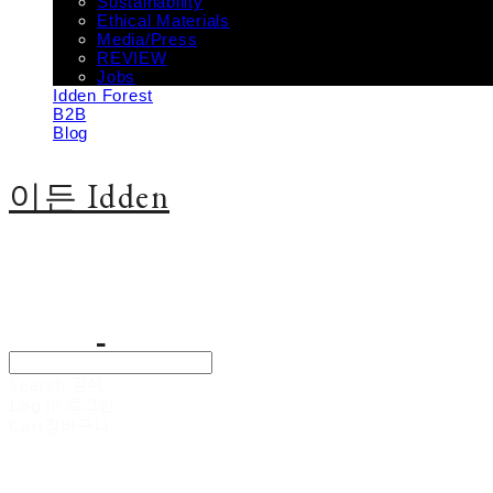
Sustainability
Ethical Materials
Media/Press
REVIEW
Jobs
Idden Forest
B2B
Blog
이든 Idden
Search
검색
Log In
로그인
Cart
장바구니