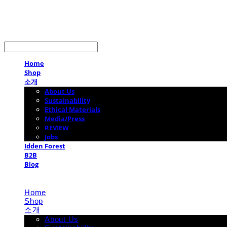
LOG IN
로그인
Home
Shop
소개
About Us
Sustainability
Ethical Materials
Media/Press
REVIEW
Jobs
Idden Forest
B2B
Blog
Home
Shop
소개
About Us