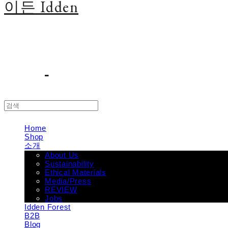
이든 Idden
Home
Shop
소개
About Us
Sustainability
Ethical Materials
Media/Press
REVIEW
Jobs
Idden Forest
B2B
Blog