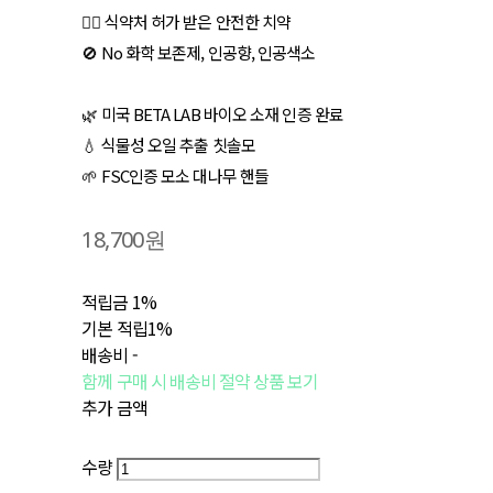
👌🏻 식약처 허가 받은 안전한 치약
🚫 No 화학 보존제, 인공향, 인공색소
🌿 미국 BETA LAB 바이오 소재 인증 완료
💧 식물성 오일 추출 칫솔모
🌱 FSC인증 모소 대나무 핸들
18,700원
적립금
1%
기본 적립
1%
배송비
-
함께 구매 시 배송비 절약 상품 보기
추가 금액
수량